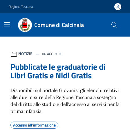
Vai ai contenuti
Vai al footer
Regione Toscana
Comune di Calcinaia
Contenuti in evidenza
NOTIZIE
06 AGO 2026
Pubblicate le graduatorie di
Libri Gratis e Nidi Gratis
Disponibili sul portale Giovanisì gli elenchi relativi
alle due misure della Regione Toscana a sostegno
del diritto allo studio e dell'accesso ai servizi per la
prima infanzia.
Accesso all'informazione