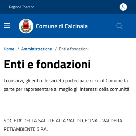
Vai ai contenuti
Vai al footer
Regione Toscana
Comune di Calcinaia
Home
/
Amministrazione
/
Enti e fondazioni
Enti e fondazioni
I consorzi, gli enti e le società partecipate di cui il Comune fa
parte per rappresentare al meglio gli interessi della comunità.
SOCIETA' DELLA SALUTE ALTA VAL DI CECINA - VALDERA
RETIAMBIENTE S.P.A.