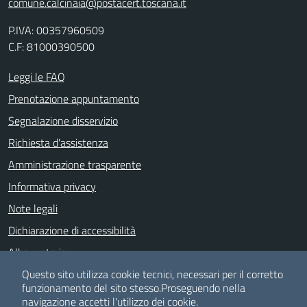
comune.calcinaia@postacert.toscana.it
P.IVA: 00357960509
C.F: 81000390500
Leggi le FAQ
Prenotazione appuntamento
Segnalazione disservizio
Richiesta d'assistenza
Amministrazione trasparente
Informativa privacy
Note legali
Dichiarazione di accessibilità
Albo pretorio
Meccanismo di feedback
Questo sito utilizza cookie tecnici, necessari per il corretto
funzionamento del sito stesso.
Proseguendo nella
navigazione accetti l'utilizzo dei cookie.