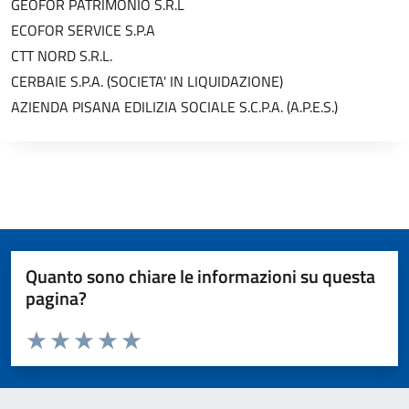
GEOFOR PATRIMONIO S.R.L
ECOFOR SERVICE S.P.A
CTT NORD S.R.L.
CERBAIE S.P.A. (SOCIETA' IN LIQUIDAZIONE)
AZIENDA PISANA EDILIZIA SOCIALE S.C.P.A. (A.P.E.S.)
Quanto sono chiare le informazioni su questa
pagina?
Valuta da 1 a 5 stelle la pagina
Valuta 1 stelle su 5
Valuta 2 stelle su 5
Valuta 3 stelle su 5
Valuta 4 stelle su 5
Valuta 5 stelle su 5