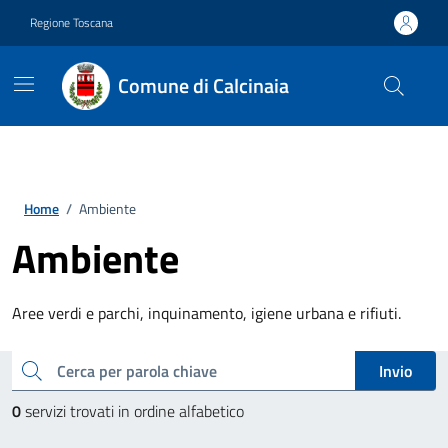
Vai ai contenuti
Vai al footer
Regione Toscana
Comune di Calcinaia
Home
/
Ambiente
Ambiente
Aree verdi e parchi, inquinamento, igiene urbana e rifiuti.
Esplora tutti i servizi
cerca
Invio
0
servizi trovati in ordine alfabetico