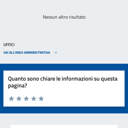
Paginazione
Nessun altro risultato
UFFICI
VAI ALL’AREA AMMINISTRATIVA
Quanto sono chiare le informazioni su questa
pagina?
Valuta da 1 a 5 stelle la pagina
Valuta 1 stelle su 5
Valuta 2 stelle su 5
Valuta 3 stelle su 5
Valuta 4 stelle su 5
Valuta 5 stelle su 5