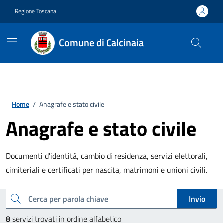
Vai ai contenuti
Vai al footer
Regione Toscana
Comune di Calcinaia
Home
/
Anagrafe e stato civile
Anagrafe e stato civile
Documenti d'identità, cambio di residenza, servizi elettorali,
cimiteriali e certificati per nascita, matrimoni e unioni civili.
Esplora tutti i servizi
cerca
Invio
8
servizi trovati in ordine alfabetico