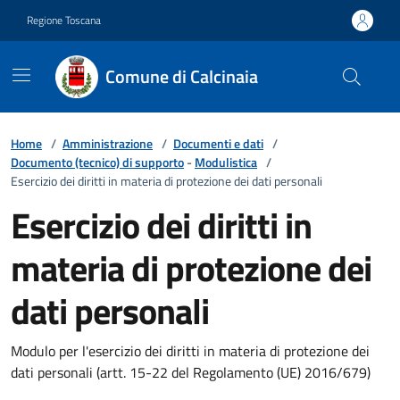
Vai ai contenuti
Vai al footer
Regione Toscana
Comune di Calcinaia
Home
/
Amministrazione
/
Documenti e dati
/
Documento (tecnico) di supporto
-
Modulistica
/
Esercizio dei diritti in materia di protezione dei dati personali
Esercizio dei diritti in
materia di protezione dei
dati personali
Modulo per l'esercizio dei diritti in materia di protezione dei
dati personali (artt. 15-22 del Regolamento (UE) 2016/679)