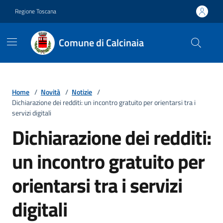
Vai ai contenuti
Vai al footer
Regione Toscana
Comune di Calcinaia
Home
/
Novità
/
Notizie
/
Dichiarazione dei redditi: un incontro gratuito per orientarsi tra i
servizi digitali
Dichiarazione dei redditi:
un incontro gratuito per
orientarsi tra i servizi
digitali