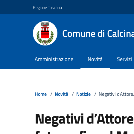
Vai ai contenuti
Vai al footer
Regione Toscana
Comune di Calcin
Amministrazione
Novità
Servizi
Home
/
Novità
/
Notizie
/
Negativi d’Attore
Negativi d’Attore