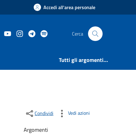
Accedi all'area personale
ook
Twitter
YouTube
Instagram
Telegram
https://open.spotify.com/user/31le2mp7
Cerca
Tutti gli argomenti...
Vedi azioni
Condividi
Argomenti