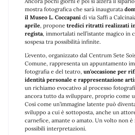
Descrizione
Ancora pochi giorni e poi si alzerà il sipari
mostra fotografica che sarà inaugurata
dom
il Museo L. Coccapani
di via Saffi a Calcina
aprile
, propone
tredici ritratti realizzati i
regista
, immortalati nell’istante magico in 
sospesa tra possibilità infinite.
L’evento, organizzato dal Centrum Sete Sois
Comune, rappresenta un appuntamento imper
fotografia e del teatro,
un’occasione per rif
identità personale e rappresentazione arti
un richiamo evocativo al processo fotografi
ancora tutto da sviluppare, proprio come un
Così come un’immagine latente può diventar
sviluppo a cui è sottoposta, anche un attore
carnefice, amante o amato. Un volto non è m
possibili interpretazioni.