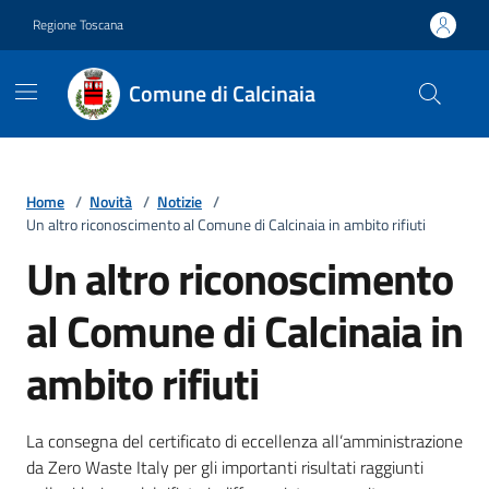
Vai ai contenuti
Vai al footer
Regione Toscana
Comune di Calcinaia
Home
/
Novità
/
Notizie
/
Un altro riconoscimento al Comune di Calcinaia in ambito rifiuti
Un altro riconoscimento
al Comune di Calcinaia in
ambito rifiuti
Dettagli della notizia
La consegna del certificato di eccellenza all’amministrazione
da Zero Waste Italy per gli importanti risultati raggiunti