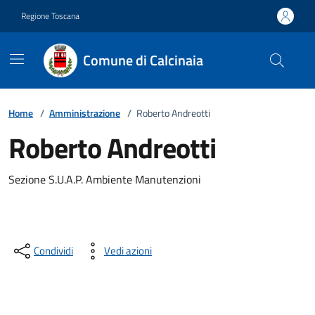
Vai ai contenuti
Vai al footer
Regione Toscana
Comune di Calcinaia
Home
/
Amministrazione
/
Roberto Andreotti
Roberto Andreotti
Descrizione breve
Sezione S.U.A.P. Ambiente Manutenzioni
Condividi
Vedi azioni